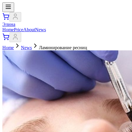
Элина
Home
Price
About
News
Home
News
Ламинирование ресниц